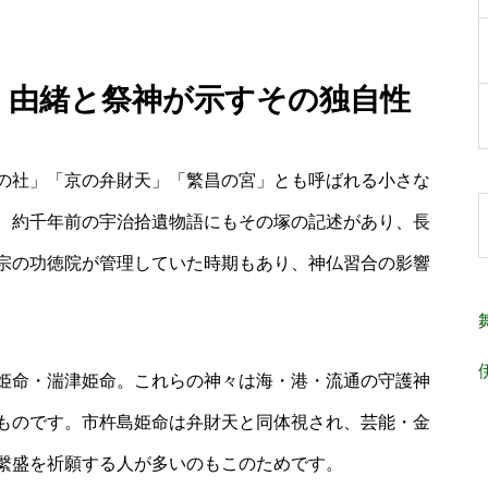
ー｜由緒と祭神が示すその独自性
の社」「京の弁財天」「繁昌の宮」とも呼ばれる小さな
、約千年前の宇治拾遺物語にもその塚の記述があり、長
宗の功徳院が管理していた時期もあり、神仏習合の影響
姫命・湍津姫命。これらの神々は海・港・流通の守護神
ものです。市杵島姫命は弁財天と同体視され、芸能・金
繫盛を祈願する人が多いのもこのためです。