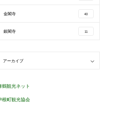
金閣寺
40
銀閣寺
11
アーカイブ
舞鶴観光ネット
伊根町観光協会