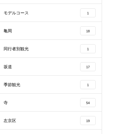
モデルコース
1
亀岡
18
同行者別観光
1
坂道
17
季節観光
1
寺
54
左京区
19