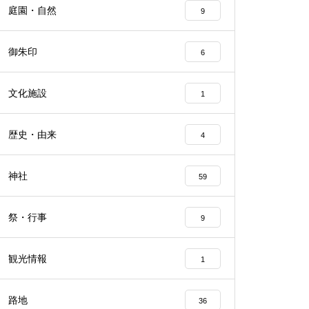
庭園・自然
9
御朱印
6
文化施設
1
歴史・由来
4
神社
59
祭・行事
9
観光情報
1
路地
36