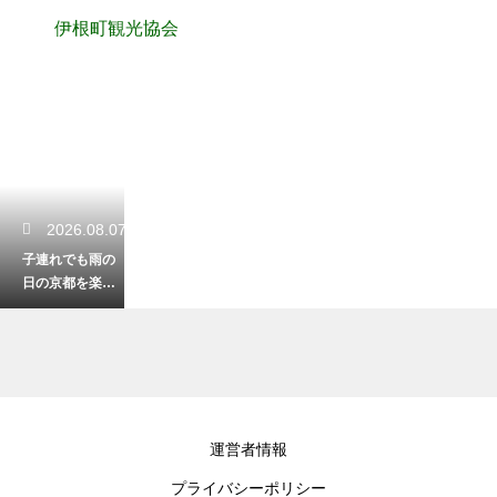
伊根町観光協会
2026.08.07
子連れでも雨の
日の京都を楽し
く観光！室内の
おすすめ名所
2026.08.05
運営者情報
銀閣寺が魅せる
プライバシーポリシー
幻想的な雪景色