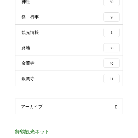
神社
59
祭・行事
9
観光情報
1
路地
36
金閣寺
40
銀閣寺
11
アーカイブ
舞鶴観光ネット