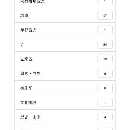
同行者別観光
1
坂道
17
季節観光
1
寺
54
左京区
19
庭園・自然
9
御朱印
6
文化施設
1
歴史・由来
4