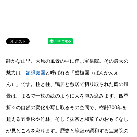
静かな山里、大原の風景の中に佇む宝泉院。その最大の
魅力は、
額縁庭園
と呼ばれる「盤桓園（ばんかんえ
ん）」です。柱と柱、鴨居と敷居で切り取られた庭の風
景は、まるで一枚の絵のように人を包み込みます。四季
折々の自然の変化を写し取るその空間で、樹齢700年を
超える五葉松や竹林、そして抹茶と和菓子のおもてなし
が見どころを彩ります。歴史と静寂が調和する宝泉院の