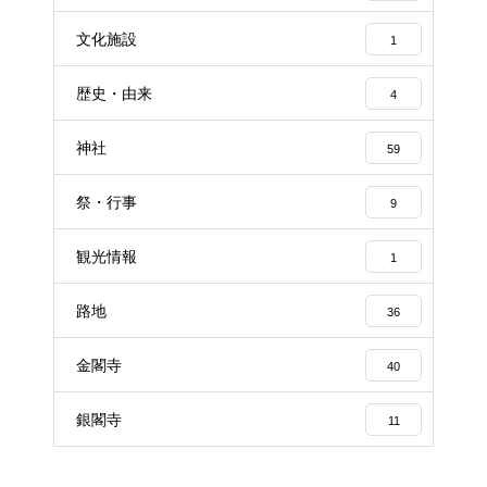
文化施設
1
歴史・由来
4
神社
59
祭・行事
9
観光情報
1
路地
36
金閣寺
40
銀閣寺
11