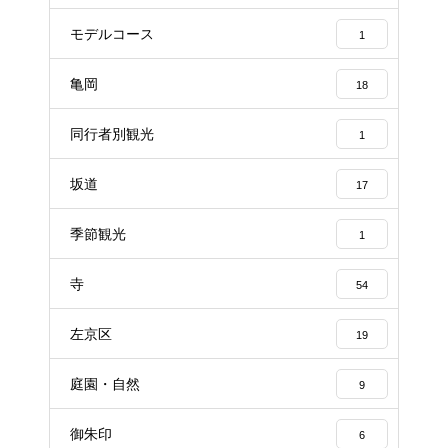
モデルコース
1
亀岡
18
同行者別観光
1
坂道
17
季節観光
1
寺
54
左京区
19
庭園・自然
9
御朱印
6