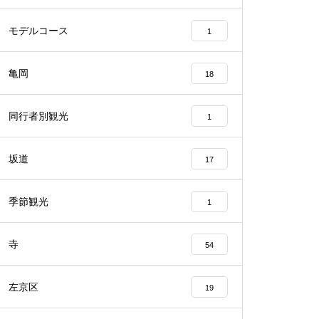
モデルコース
1
亀岡
18
同行者別観光
1
坂道
17
季節観光
1
寺
54
左京区
19