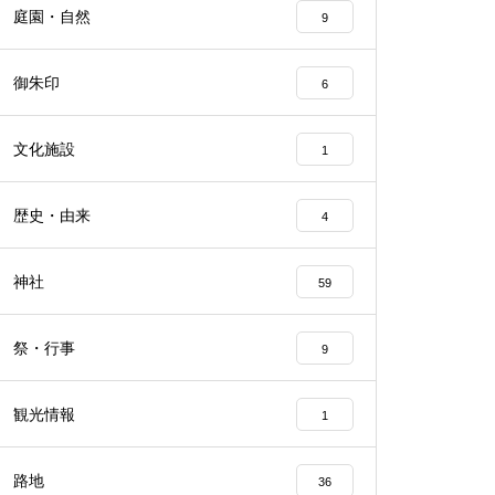
庭園・自然
9
御朱印
6
文化施設
1
歴史・由来
4
神社
59
祭・行事
9
観光情報
1
路地
36