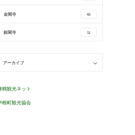
金閣寺
40
銀閣寺
11
アーカイブ
舞鶴観光ネット
伊根町観光協会