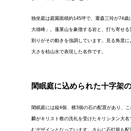
独坐庭は庭園面積約145坪で、重森三玲が74歳
大雄峰」。蓬莱山を象徴する岩と、打ち寄せる
割りがその動きを強調しています。見る角度に
大さを枯山水で表現した名作です。
閑眠庭に込められた十字架
閑眠庭には縦4個、横3個の石の配置があり、
麟がキリスト教の洗礼を受けたキリシタン大名
むデザインとなっています。さらに石灯籠も配