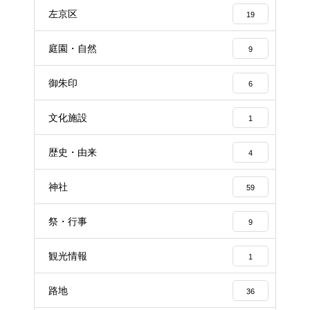
左京区
19
庭園・自然
9
御朱印
6
文化施設
1
歴史・由来
4
神社
59
祭・行事
9
観光情報
1
路地
36