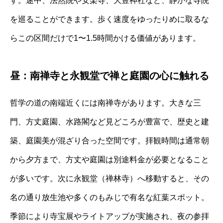
す。途中、法然院や安楽寺、大豊神社など、静かな寺院
を巡ることができます。歩く速度をゆったりめに取るな
らこの区間だけで1〜1.5時間かける価値があります。
昼：南禅寺と永観堂で禅と庭園の心に触れる
哲学の道の南端近くには南禅寺があります。大きな三
門、方丈庭園、水路閣など見どころが豊富で、歴史と建
築、庭園美が混ざり合った空間です。拝観時間は通常朝
から夕方まで、方丈や庭園は別途料金が必要となること
が多いです。次に永観堂（禅林寺）へ移動すると、その
名の通り放生池や多くのもみじで有名な紅葉スポット。
季節により寺宝展やライトアップが実施され、夜の参拝