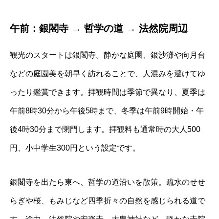
午前：銀閣寺 → 哲学の道 → 法然院周辺
観光のスタートは銀閣寺。静かな庭園、銀沙灘や向月台
などの庭園美を朝早く訪れることで、人混みを避けてゆ
ったり鑑賞できます。拝観時間は季節で異なり、夏季は
午前8時30分から午後5時まで、冬季は午前9時開始・午
後4時30分まで閉門します。拝観料も通常時の大人500
円、小中学生300円という設定です。
銀閣寺を出たら東へ、哲学の道沿いを散策。疏水のせせ
らぎや桜、もみじなど四季折々の自然を感じられる道で