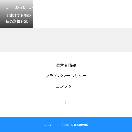
2026.08.07
子連れでも雨の
日の京都を楽し
く観光！室内の
おすすめ名所
2026.08.05
運営者情報
銀閣寺が魅せる
プライバシーポリシー
幻想的な雪景色
の魅力！冬にし
コンタクト
か見られない絶
景
2026.08.03
平日の京都をゆ
copyright all rights reserved
ったり楽しむ観