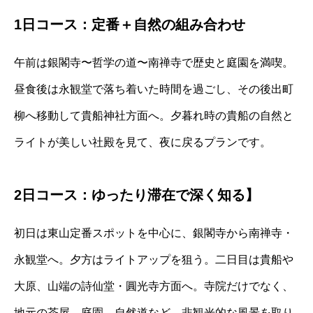
1日コース：定番＋自然の組み合わせ
午前は銀閣寺〜哲学の道〜南禅寺で歴史と庭園を満喫。
昼食後は永観堂で落ち着いた時間を過ごし、その後出町
柳へ移動して貴船神社方面へ。夕暮れ時の貴船の自然と
ライトが美しい社殿を見て、夜に戻るプランです。
2日コース：ゆったり滞在で深く知る】
初日は東山定番スポットを中心に、銀閣寺から南禅寺・
永観堂へ。夕方はライトアップを狙う。二日目は貴船や
大原、山端の詩仙堂・圓光寺方面へ。寺院だけでなく、
地元の茶屋、庭園、自然道など、非観光的な風景を取り