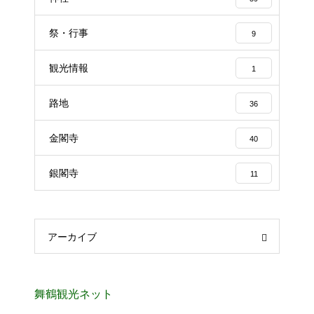
祭・行事
9
観光情報
1
路地
36
金閣寺
40
銀閣寺
11
アーカイブ
舞鶴観光ネット