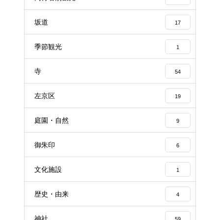
坂道
17
季節観光
1
寺
54
左京区
19
庭園・自然
9
御朱印
6
文化施設
1
歴史・由来
4
神社
59