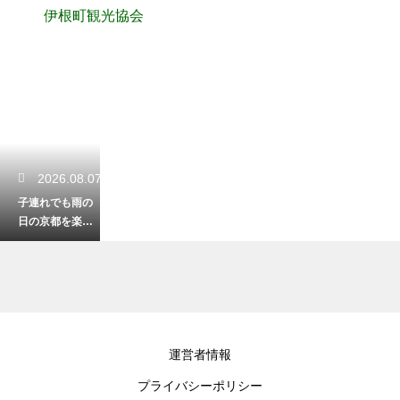
伊根町観光協会
2026.08.07
子連れでも雨の
日の京都を楽し
く観光！室内の
おすすめ名所
2026.08.05
運営者情報
銀閣寺が魅せる
プライバシーポリシー
幻想的な雪景色