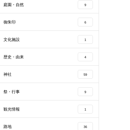
庭園・自然
9
御朱印
6
文化施設
1
歴史・由来
4
神社
59
祭・行事
9
観光情報
1
路地
36