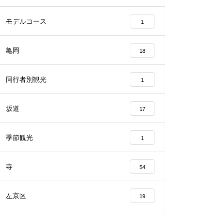
モデルコース
1
亀岡
18
同行者別観光
1
坂道
17
季節観光
1
寺
54
左京区
19