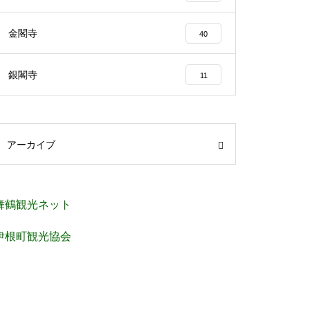
金閣寺
40
銀閣寺
11
アーカイブ
舞鶴観光ネット
伊根町観光協会