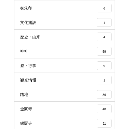
御朱印
6
文化施設
1
歴史・由来
4
神社
59
祭・行事
9
観光情報
1
路地
36
金閣寺
40
銀閣寺
11