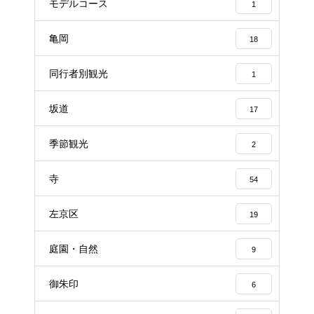
モデルコース
1
亀岡
18
同行者別観光
1
坂道
17
季節観光
2
寺
54
左京区
19
庭園・自然
9
御朱印
6