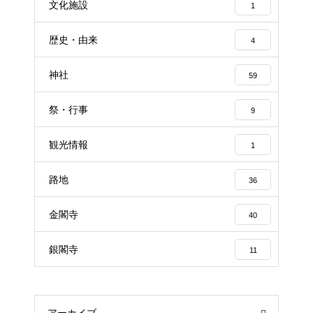
文化施設
1
歴史・由来
4
神社
59
祭・行事
9
観光情報
1
路地
36
金閣寺
40
銀閣寺
11
アーカイブ